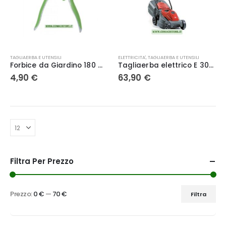
TAGLIAERBA E UTENSILI
ELETTRICITA'
,
TAGLIAERBA E UTENSILI
Forbice da Giardino 180 mm Inox Ribiland
Tagliaerba elettrico E 300, 1000 W, rosso, larghezza di taglio 30 cm, sacco di raccolta 25 litri Raser Alpina
4,90
€
63,90
€
Filtra Per Prezzo
Prezzo:
0 €
—
70 €
Filtra
Prezzo
Prezzo
Min
Max