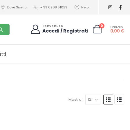
Dove Siamo
+ 39 0968 51039
Help
0
Benvenuto
Carrello
Accedi / Registrati
0,00
€
tti
Mostra: