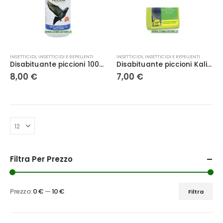
INSETTICIDI
,
INSETTICIDI E REPELLENTI
INSETTICIDI
,
INSETTICIDI E REPELLENTI
Disabituante piccioni 1000ml – LIF
Disabituante piccioni Kalif 750ml – Verde vivo
8,00
€
7,00
€
Filtra Per Prezzo
Prezzo:
0 €
—
10 €
Filtra
Prezzo
Prezzo
Min
Max