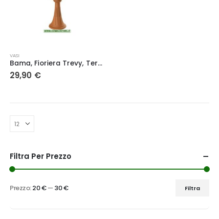
VASI
Bama, Fioriera Trevy, Terracotta, 30 x 50 x 114 cm
29,90
€
Filtra Per Prezzo
Prezzo:
20 €
—
30 €
Filtra
Prezzo
Prezzo
Min
Max