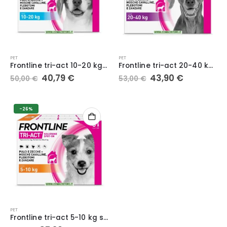
PET
PET
Frontline tri-act 10-20 kg spot-on per cani
Frontline tri-act 20-40 kg spot-on per cani
Il
Il
Il
Il
40,79
€
43,90
€
50,00
€
53,00
€
prezzo
prezzo
prezzo
prezzo
originale
attuale
originale
attuale
era:
è:
era:
è:
50,00 €.
40,79 €.
53,00 €.
43,90 €.
-26%
PET
Frontline tri-act 5-10 kg spot-on per cani