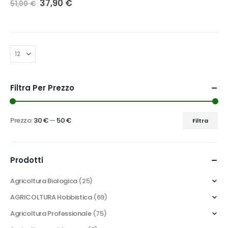
Il
Il
37,90
€
51,00
€
prezzo
prezzo
originale
attuale
era:
è:
51,00 €.
37,90 €.
Filtra Per Prezzo
Prezzo:
30 €
—
50 €
Filtra
Prezzo
Prezzo
Min
Max
Prodotti
Agricoltura Biologica
(25)
AGRICOLTURA Hobbistica
(69)
Agricoltura Professionale
(75)