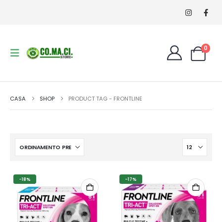
0
CASA
SHOP
PRODUCT TAG -
FRONTLINE
-18%
-17%