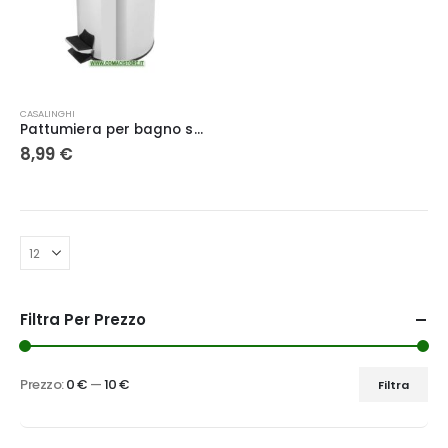
CASALINGHI
Pattumiera per bagno small – Feridras
8,99
€
Filtra Per Prezzo
Prezzo:
0 €
—
10 €
Filtra
Prezzo
Prezzo
Min
Max