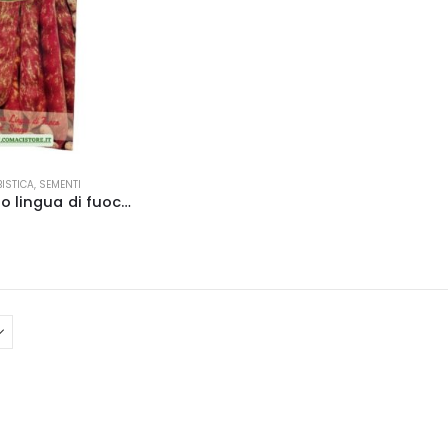
ISTICA
,
SEMENTI
Borlotto nano lingua di fuoco sel. senna 500 gr.