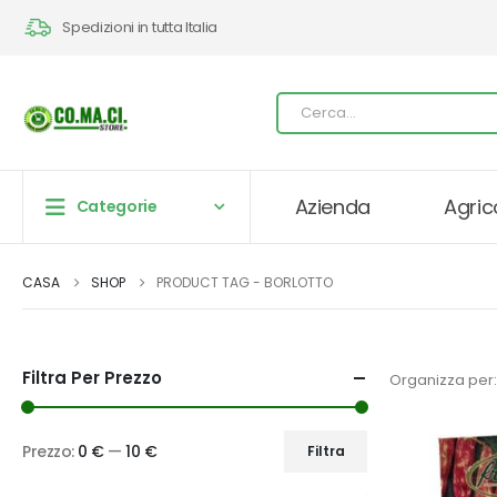
Spedizioni in tutta Italia
Azienda
Agric
Categorie
CASA
SHOP
PRODUCT TAG -
BORLOTTO
Filtra Per Prezzo
Organizza per:
Prezzo:
0 €
—
10 €
Filtra
Prezzo
Prezzo
Min
Max