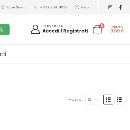
Dove Siamo
+ 39 0968 51039
Help
0
Benvenuto
Carrello
Accedi / Registrati
0,00
€
tti
Mostra: