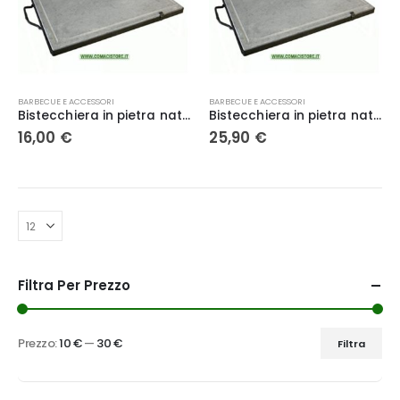
BARBECUE E ACCESSORI
BARBECUE E ACCESSORI
Bistecchiera in pietra naturale 20×30
Bistecchiera in pietra naturale 30×40
16,00
€
25,90
€
Filtra Per Prezzo
Prezzo:
10 €
—
30 €
Filtra
Prezzo
Prezzo
Min
Max