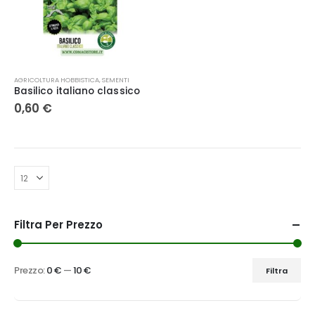
AGRICOLTURA HOBBISTICA
,
SEMENTI
Basilico italiano classico
0,60
€
Filtra Per Prezzo
Prezzo:
0 €
—
10 €
Filtra
Prezzo
Prezzo
Min
Max