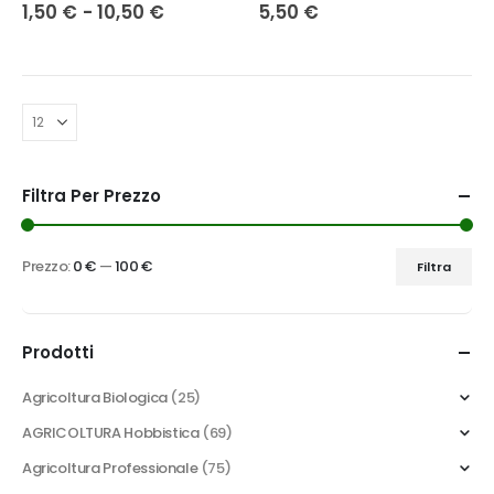
Fascia
1,50
€
-
10,50
€
5,50
€
più
più
di
varianti.
varianti.
prezzo:
da
Le
Le
1,50 €
opzioni
opzioni
a
possono
possono
10,50 €
essere
essere
scelte
scelte
nella
nella
Filtra Per Prezzo
pagina
pagina
del
del
prodotto
prodotto
Prezzo:
0 €
—
100 €
Filtra
Prezzo
Prezzo
Min
Max
Prodotti
Agricoltura Biologica
(25)
AGRICOLTURA Hobbistica
(69)
Agricoltura Professionale
(75)