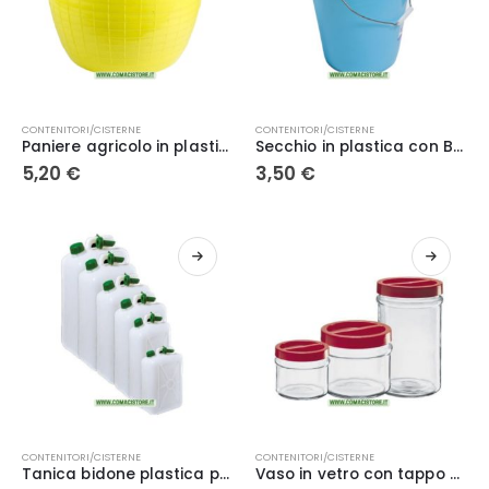
nella
pagina
del
prodotto
CONTENITORI/CISTERNE
CONTENITORI/CISTERNE
Paniere agricolo in plastica con manico lt. 14 – Ecoplast
Secchio in plastica con Becco
5,20
€
3,50
€
Questo
Questo
CONTENITORI/CISTERNE
CONTENITORI/CISTERNE
prodotto
prodotto
Tanica bidone plastica per alimenti acqua vino olio
Vaso in vetro con tappo chiusura a vite “Ortes” per conserve e alimenti
ha
ha