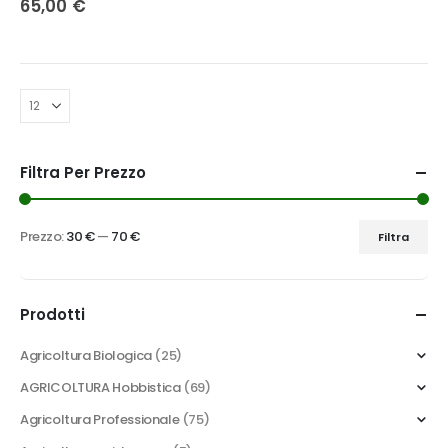
65,00
€
Filtra Per Prezzo
Prezzo:
30 €
—
70 €
Filtra
Prezzo
Prezzo
Min
Max
Prodotti
Agricoltura Biologica
(25)
AGRICOLTURA Hobbistica
(69)
Agricoltura Professionale
(75)