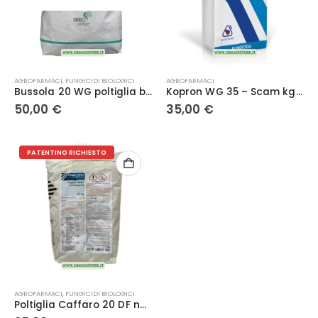
AGROFARMACI
,
FUNGICIDI BIOLOGICI
AGROFARMACI
Bussola 20 WG poltiglia bordolese – Isagro
Kopron WG 35 – Scam kg 5
50,00
€
35,00
€
PATENTINO RICHIESTO
AGROFARMACI
,
FUNGICIDI BIOLOGICI
Poltiglia Caffaro 20 DF new 10 Kg – Sumitomo