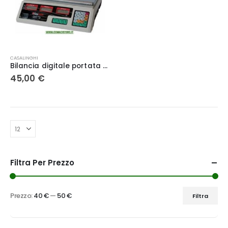
CASALINGHI
Bilancia digitale portata 35 kg – Keyman
45,00
€
Filtra Per Prezzo
Prezzo:
40 €
—
50 €
Filtra
Prezzo
Prezzo
Min
Max