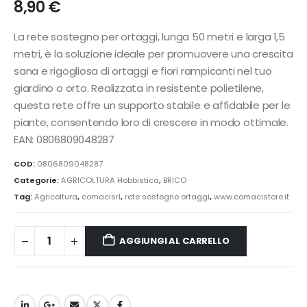
8,90
€
La rete sostegno per ortaggi, lunga 50 metri e larga 1,5
metri, è la soluzione ideale per promuovere una crescita
sana e rigogliosa di ortaggi e fiori rampicanti nel tuo
giardino o orto. Realizzata in resistente polietilene,
questa rete offre un supporto stabile e affidabile per le
piante, consentendo loro di crescere in modo ottimale.
EAN: 0806809048287
COD:
0806809048287
Categorie:
AGRICOLTURA Hobbistica
,
BRICO
Tag:
Agricoltura
,
comacisrl
,
rete sostegno ortaggi
,
www.comacistore.it
AGGIUNGI AL CARRELLO