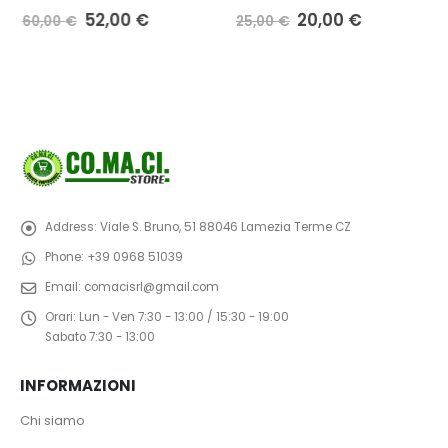
Il
Il
Il
Il
52,00
€
20,00
€
60,00
€
25,00
€
prezzo
prezzo
prezzo
prezzo
originale
attuale
originale
attuale
era:
è:
era:
è:
60,00 €.
52,00 €.
25,00 €.
20,00 €.
Address:
Viale S. Bruno, 51 88046 Lamezia Terme CZ
Phone:
+39 0968 51039
Email:
comacisrl@gmail.com
Orari:
Lun - Ven 7:30 - 13:00 / 15:30 - 19:00
Sabato 7:30 - 13:00
INFORMAZIONI
Chi siamo