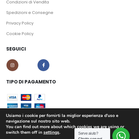
Condizioni di Vendita
Spedizioni e Consegne
Privacy Policy
Cookie Policy
SEGUICI
TIPO DI PAGAMENTO
Usiamo i cookie per fornirti la miglior esperienza d'uso e
navigazione sul nostro sito web.
You can find out more about which cookies we are using or
CO.MA.CI S.r.l. - P.iva 02639180799 © 2023. All Rights Reserved.
switch them off in
settings
.
Serve aiuto?