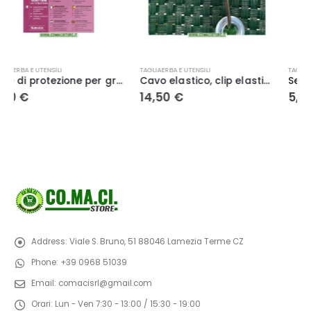
TAGLIAERBA E UTENSILI
TAGLIAERBA E UTENSILI
Cavo elastico, clip elastiche da 10 cm per fissaggio rete
Segaccio ad arco 530 mm. con lama a dentatura stradata
14,50
€
5,50
€
Address:
Viale S. Bruno, 51 88046 Lamezia Terme CZ
Phone:
+39 0968 51039
Email:
comacisrl@gmail.com
Orari:
Lun - Ven 7:30 - 13:00 / 15:30 - 19:00