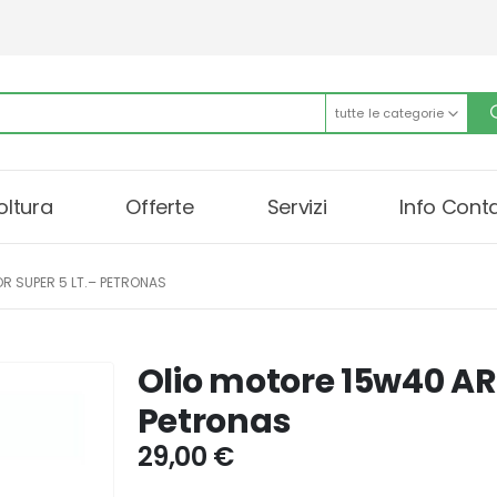
tutte le categorie
oltura
Offerte
Servizi
Info Conta
R SUPER 5 LT.– PETRONAS
Olio motore 15w40 AR
Petronas
29,00
€