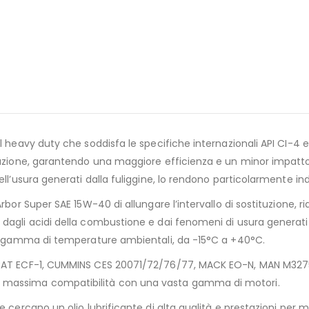
l heavy duty che soddisfa le specifiche internazionali API CI-4 e
razione, garantendo una maggiore efficienza e un minor impatto
ll’usura generati dalla fuliggine, lo rendono particolarmente ind
Arbor Super SAE 15W-40 di allungare l’intervallo di sostituzione
agli acidi della combustione e dai fenomeni di usura generati da
pia gamma di temperature ambientali, da -15°C a +40°C.
e CAT ECF-1, CUMMINS CES 20071/72/76/77, MACK EO-N, MAN M327
a massima compatibilità con una vasta gamma di motori.
 cercano un olio lubrificante di alta qualità e prestazioni per m