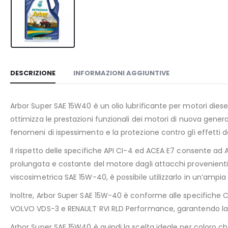
DESCRIZIONE
INFORMAZIONI AGGIUNTIVE
Arbor Super SAE 15W40 è un olio lubrificante per motori diese
ottimizza le prestazioni funzionali dei motori di nuova gene
fenomeni di ispessimento e la protezione contro gli effetti de
Il rispetto delle specifiche API CI-4 ed ACEA E7 consente ad 
prolungata e costante del motore dagli attacchi provenienti d
viscosimetrica SAE 15W-40, è possibile utilizzarlo in un’am
Inoltre, Arbor Super SAE 15W-40 è conforme alle specifich
VOLVO VDS-3 e RENAULT RVI RLD Performance, garantendo l
Arbor Super SAE 15W40 è quindi la scelta ideale per coloro che