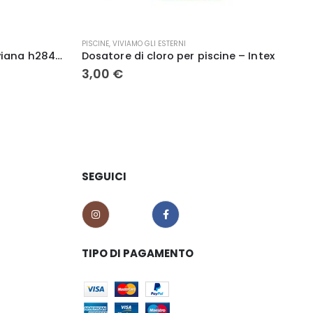
TERRICCI
ine – Intex
Leader baltic uniplus 50 Lt. – Arber Horticulture
8,00
€
SEGUICI
TIPO DI PAGAMENTO