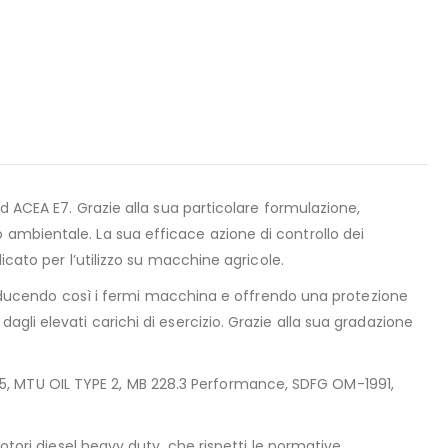
d ACEA E7. Grazie alla sua particolare formulazione,
 ambientale. La sua efficace azione di controllo dei
icato per l’utilizzo su macchine agricole.
, riducendo così i fermi macchina e offrendo una protezione
gli elevati carichi di esercizio. Grazie alla sua gradazione
5, MTU OIL TYPE 2, MB 228.3 Performance, SDFG OM-1991,
otori diesel heavy duty, che rispetti le normative