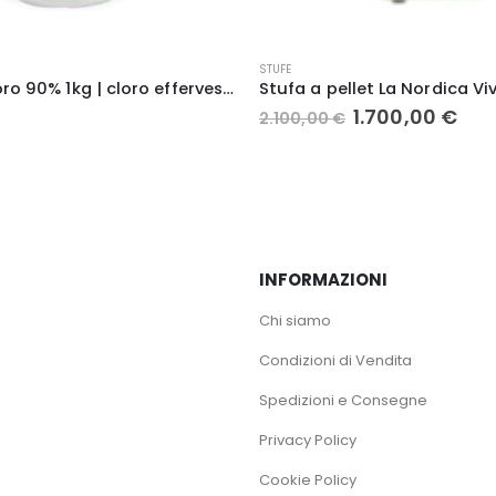
PISCINE
,
VIVIAMO GLI ESTERNI
Stufa a pellet La Nordica Viviana h28404
Dosatore di cloro per pisc
Il
Il
1.700,00
€
3,00
€
prezzo
prezzo
originale
attuale
era:
è:
2.100,00 €.
1.700,00 €.
INFORMAZIONI
Chi siamo
Condizioni di Vendita
Spedizioni e Consegne
Privacy Policy
Cookie Policy