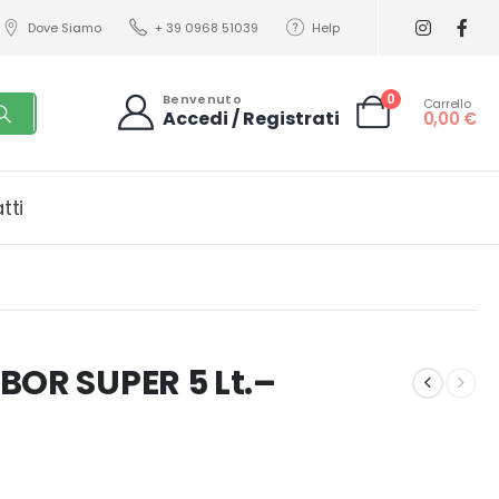
Dove Siamo
+ 39 0968 51039
Help
0
Benvenuto
Carrello
Accedi / Registrati
0,00
€
tti
BOR SUPER 5 Lt.–