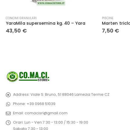
PISCINE
STUFE
Marten tricloro 90% 1kg | cloro effervescente a lenta dissoluzione pastiglie 200 gr
7,50
€
2.100,00
€
Address:
Viale S. Bruno, 51 88046 Lamezia Terme CZ
Phone:
+39 0968 51039
Email:
comacisrl@gmail.com
Orari:
Lun - Ven 7:30 - 13:00 / 15:30 - 19:00
Sabato 7:30 - 13:00