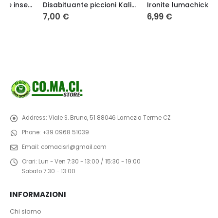
Disabituante piccioni Kalif 750ml – Verde vivo
Ironite lumachicida granulare – fosfato ferrico per lumache e limacce 1 kg – Vebi
7,00
€
6,99
€
Address:
Viale S. Bruno, 51 88046 Lamezia Terme CZ
Phone:
+39 0968 51039
Email:
comacisrl@gmail.com
Orari:
Lun - Ven 7:30 - 13:00 / 15:30 - 19:00
Sabato 7:30 - 13:00
INFORMAZIONI
Chi siamo