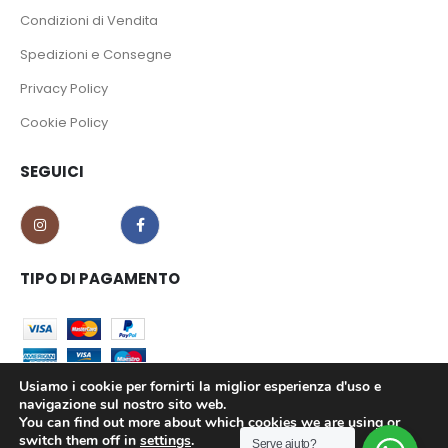
Condizioni di Vendita
Spedizioni e Consegne
Privacy Policy
Cookie Policy
SEGUICI
TIPO DI PAGAMENTO
Usiamo i cookie per fornirti la miglior esperienza d'uso e
navigazione sul nostro sito web.
You can find out more about which cookies we are using or
CO.MA.CI S.r.l. - P.iva 02639180799 © 2023. All Rights Reserved.
switch them off in
settings
.
Serve aiuto?