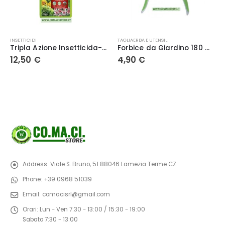
INSETTICIDI
TAGLIAERBA E UTENSILI
Tripla Azione Insetticida-Fungicida-Acaricida pronto all’uso 750 ml Compo
Forbice da Giardino 180 mm Inox Ribiland
12,50
€
4,90
€
Address:
Viale S. Bruno, 51 88046 Lamezia Terme CZ
Phone:
+39 0968 51039
Email:
comacisrl@gmail.com
Orari:
Lun - Ven 7:30 - 13:00 / 15:30 - 19:00
Sabato 7:30 - 13:00