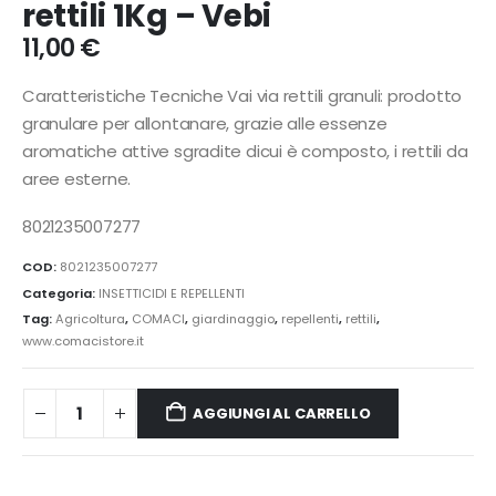
rettili 1Kg – Vebi
11,00
€
Caratteristiche Tecniche Vai via rettili granuli: prodotto
granulare per allontanare, grazie alle essenze
aromatiche attive sgradite dicui è composto, i rettili da
aree esterne.
8021235007277
COD:
8021235007277
Categoria:
INSETTICIDI E REPELLENTI
Tag:
Agricoltura
,
COMACI
,
giardinaggio
,
repellenti
,
rettili
,
www.comacistore.it
AGGIUNGI AL CARRELLO