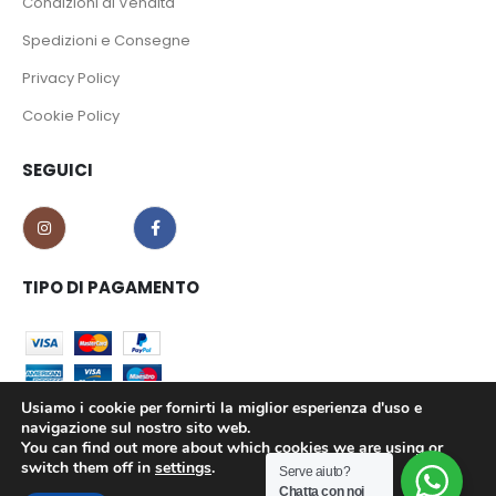
Condizioni di Vendita
Spedizioni e Consegne
Privacy Policy
Cookie Policy
SEGUICI
TIPO DI PAGAMENTO
Usiamo i cookie per fornirti la miglior esperienza d'uso e
navigazione sul nostro sito web.
You can find out more about which cookies we are using or
CO.MA.CI S.r.l. - P.iva 02639180799 © 2023. All Rights Reserved.
switch them off in
settings
.
Serve aiuto?
Chatta con noi