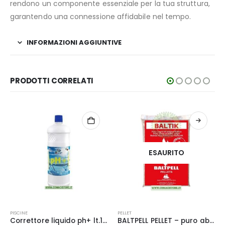
rendono un componente essenziale per la tua struttura,
garantendo una connessione affidabile nel tempo.
INFORMAZIONI AGGIUNTIVE
PRODOTTI CORRELATI
ESAURITO
PELLET
TAGLIAERBA E UTENSILI
EP038
BALTPELL PELLET – puro abete e pino – sacco da 15Kg – ENplus A1 – ID IT319
Pompa Irroratrice a batteria litio – LIF