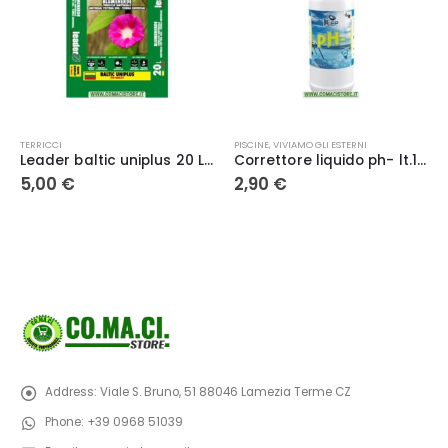
PISCINE
,
VIVIAMO GLI ESTERNI
CONCIMI GRANULARI
Correttore liquido ph- lt.1 KLEP034
Agera 25 kg- Yara
2,90
€
16,50
€
Address:
Viale S. Bruno, 51 88046 Lamezia Terme CZ
Phone:
+39 0968 51039