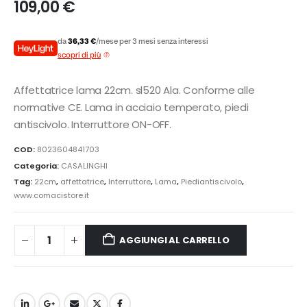
109,00
€
da
36,33 €
/mese per 3 mesi senza interessi
scopri di più
Affettatrice lama 22cm. sl520 Ala. Conforme alle
normative CE. Lama in acciaio temperato, piedi
antiscivolo. Interruttore ON-OFF.
COD:
8023604841703
Categoria:
CASALINGHI
Tag:
22cm
,
affettatrice
,
Interruttore
,
Lama
,
Piediantiscivolo
,
www.comacistore.it
AGGIUNGI AL CARRELLO