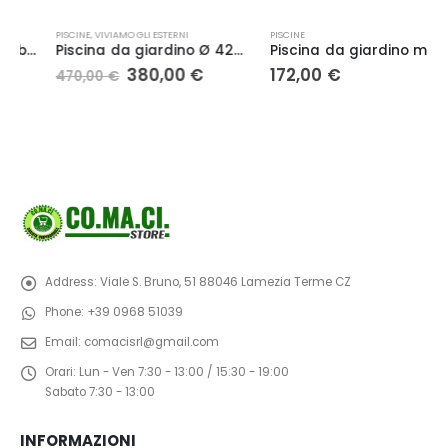
PISCINE
,
VIVIAMO GLI ESTERNI
PISCINE
Piscina da giardino Ø 427x107cm Intex 26720 Piscina prisma frame set con pompa, scaletta, copertura
Piscina da giardino metal frame 305 x 76 INTEX 28202NP
Il
Il
380,00
€
172,00
€
470,00
€
prezzo
prezzo
originale
attuale
era:
è:
470,00 €.
380,00 €.
Address:
Viale S. Bruno, 51 88046 Lamezia Terme CZ
Phone:
+39 0968 51039
Email:
comacisrl@gmail.com
Orari:
Lun - Ven 7:30 - 13:00 / 15:30 - 19:00
Sabato 7:30 - 13:00
INFORMAZIONI