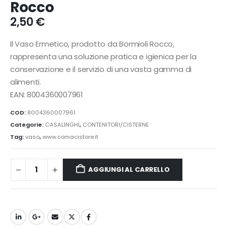
Rocco
2,50
€
Il Vaso Ermetico, prodotto da Bormioli Rocco,
rappresenta una soluzione pratica e igienica per la
conservazione e il servizio di una vasta gamma di
alimenti.
EAN: 8004360007961
COD:
8004360007961
Categorie:
CASALINGHI
,
CONTENITORI/CISTERNE
Tag:
vaso
,
www.comacistore.it
AGGIUNGI AL CARRELLO