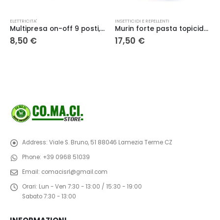
ELETTRICITA'
INSETTICIDI E REPELLENTI
Multipresa on-off 9 posti, 6 prese 10/16, 3 prese universali, spina 16 A, con cavo 1.5 m, bianca, POLIPLAST
Murin forte pasta topicida box 1,5 KG – (3 X 500 GR) – Vebi
8,50
€
17,50
€
Address:
Viale S. Bruno, 51 88046 Lamezia Terme CZ
Phone:
+39 0968 51039
Email:
comacisrl@gmail.com
Orari:
Lun - Ven 7:30 - 13:00 / 15:30 - 19:00
Sabato 7:30 - 13:00