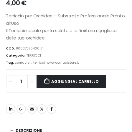
4,00
€
Terriccio per Orchidee – Substrato Professionale Pronto
all’Uso
Il Terriccio ideale per la salute e la fioritura rigogliosa
delle tue orchidee.
COD:
8003757040017
Categoria:
TERRICCI
Tag:
comacisrl
,
terricci
,
www.comacistore.it
AGGIUNGI AL CARRELLO
DESCRIZIONE