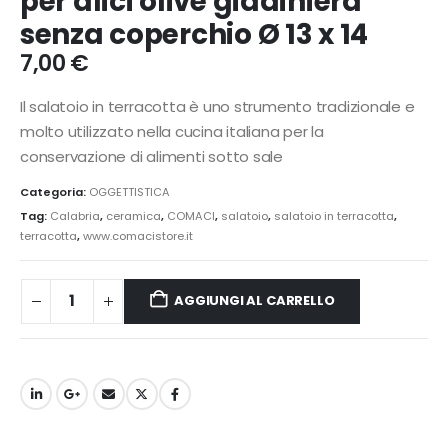
per alici olive giadiniera
senza coperchio Ø 13 x 14
7,00
€
Il salatoio in terracotta è uno strumento tradizionale e
molto utilizzato nella cucina italiana per la
conservazione di alimenti sotto sale
Categoria:
OGGETTISTICA
Tag:
Calabria
,
ceramica
,
COMACI
,
salatoio
,
salatoio in terracotta
,
terracotta
,
www.comacistore.it
AGGIUNGI AL CARRELLO