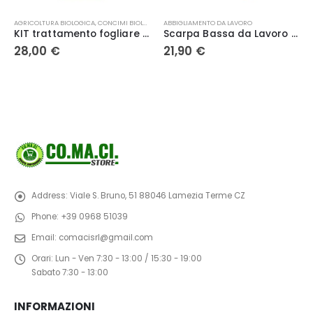
Questo prodotto ha più varianti. Le opzioni possono essere scelte nella pagina del prodotto
OGICI
ABBIGLIAMENTO DA LAVORO
BARBECUE E ACCESSORI
KIT trattamento fogliare + suolo – Farina di Basalto XF/1Kg XM/5Kg FP/0.5Lt
Scarpa Bassa da Lavoro in Pelle Scamosciata Beta 7246E
Diavolina eco-ricci accendifuoco ecologico
21,90
€
5,00
€
Address:
Viale S. Bruno, 51 88046 Lamezia Terme CZ
Phone:
+39 0968 51039
Email:
comacisrl@gmail.com
Orari:
Lun - Ven 7:30 - 13:00 / 15:30 - 19:00
Sabato 7:30 - 13:00
INFORMAZIONI