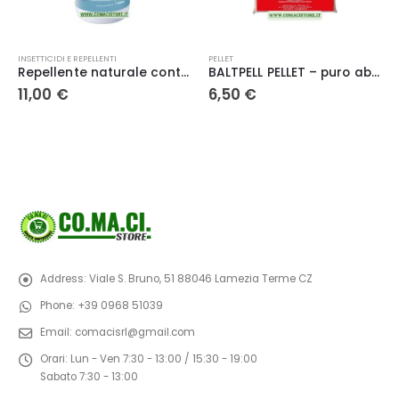
PELLET
ELETTRICITA'
,
TAGLIAERBA E UTENSILI
 naturale contro rettili Vai via rettili 1Kg – Vebi
BALTPELL PELLET – puro abete e pino – sacco da 15Kg – ENplus A1 – ID IT319
Tagliaerba elettrico E 300, 1000 W, rosso, larghezza di taglio 30 cm, sacco di raccolta 25 litri Raser Alpina
6,50
€
63,90
€
Address:
Viale S. Bruno, 51 88046 Lamezia Terme CZ
Phone:
+39 0968 51039
Email:
comacisrl@gmail.com
Orari:
Lun - Ven 7:30 - 13:00 / 15:30 - 19:00
Sabato 7:30 - 13:00