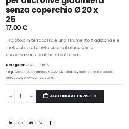
per alici olive giadiniera
senza coperchio Ø 20 x
25
17,00
€
Il salatoio in terracotta è uno strumento tradizionale e
molto utilizzato nella cucina italiana per la
conservazione di alimenti sotto sale
Categoria:
OGGETTISTICA
Tag:
Calabria
,
ceramica
,
COMACI
,
salatoio
,
salatoio in terracotta
,
terracotta
,
www.comacistore.it
AGGIUNGI AL CARRELLO