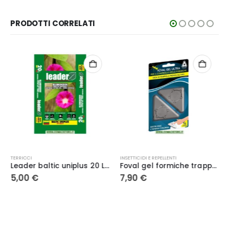
PRODOTTI CORRELATI
TERRICCI
INSETTICIDI E REPELLENTI
Leader baltic uniplus 20 Lt. – Arber Horticulture
Foval gel formiche trappola insetticida per il controllo delle formiche 2 pz – Adama Kollant
5,00
€
7,90
€