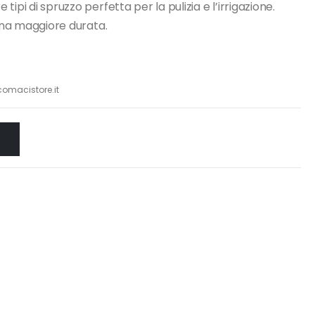
ipi di spruzzo perfetta per la pulizia e l’irrigazione.
 una maggiore durata.
omacistore.it
O