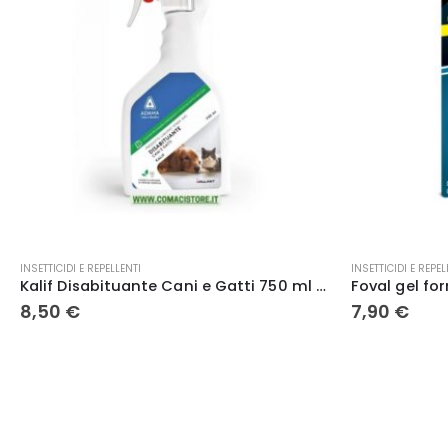
INSETTICIDI E REPELLENTI
INSETTICIDI E REPEL
Foval gel formiche trappola insetticida per il controllo delle formiche 2 pz – Adama Kollant
7,90
€
1,50
€