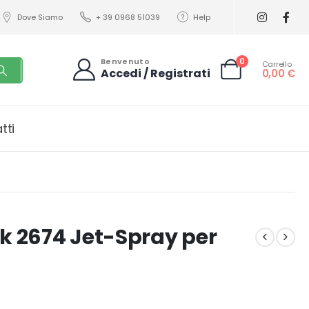
Dove Siamo
+ 39 0968 51039
Help
0
Benvenuto
Carrello
Accedi / Registrati
0,00
€
tti
ck 2674 Jet-Spray per