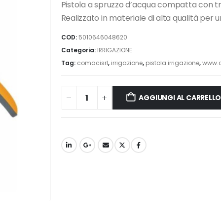
Pistola a spruzzo d’acqua compatta con tre t
Realizzato in materiale di alta qualità per
COD:
5010646048620
Categoria:
IRRIGAZIONE
Tag:
comacisrl
,
irrigazione
,
pistola irrigazione
,
www.c
AGGIUNGI AL CARRELL