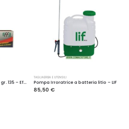
ELETTRICITA'
litio – LIF
Batteria Duracell Lithium CR2016 / CR / DL2016 / BR2016, 3V, Blister 2 Batterie
1,99
€