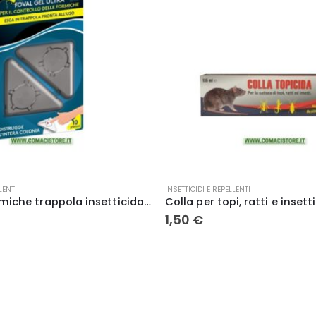
LENTI
TAGLIAERBA E UTENSILI
Colla per topi, ratti e insetti gr. 135 – Effe
Pompa Irroratrice a batteria 
85,50
€