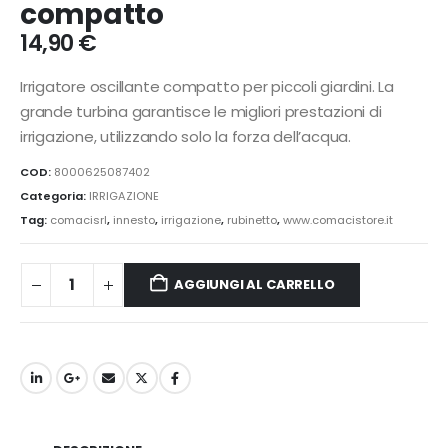
compatto
14,90
€
Irrigatore oscillante compatto per piccoli giardini. La
grande turbina garantisce le migliori prestazioni di
irrigazione, utilizzando solo la forza dell’acqua.
COD:
8000625087402
Categoria:
IRRIGAZIONE
Tag:
comacisrl
,
innesto
,
irrigazione
,
rubinetto
,
www.comacistore.it
AGGIUNGI AL CARRELLO