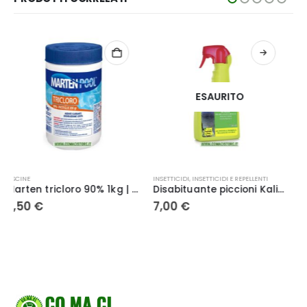
ESAURITO
INSETTICIDI
,
INSETTICIDI E REPELLENTI
ELETTRICITA'
Disabituante piccioni Kalif 750ml – Verde vivo
CR2025 Duracell Long Lasting Power 3V lithium – 2 pz
7,00
€
1,99
€