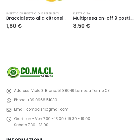
ELETTRICITA'
ELETTRICITA'
Braccialetto alla citronella 1 pz Flortis – Tg. M
Multipresa on-off 9 posti, 6 prese 10/16, 3 prese universali, spina 16 A, con cavo 1.5 m, bianca, POLIPLAST
Prolunga Elettrica 3mt Colore Nero
8,50
€
5,90
€
Address:
Viale S. Bruno, 51 88046 Lamezia Terme CZ
Phone:
+39 0968 51039
Email:
comacisrl@gmail.com
Orari:
Lun - Ven 7:30 - 13:00 / 15:30 - 19:00
Sabato 7:30 - 13:00