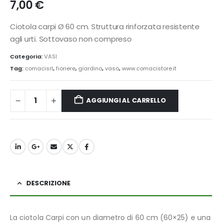
7,00
€
Ciotola carpi Ø 60 cm. Struttura rinforzata resistente
agli urti. Sottovaso non compreso
Categoria:
VASI
Tag:
comacisrl
,
fioriere
,
giardino
,
vaso
,
www.comacistore.it
AGGIUNGI AL CARRELLO
DESCRIZIONE
La ciotola Carpi con un diametro di 60 cm (60×25) e una