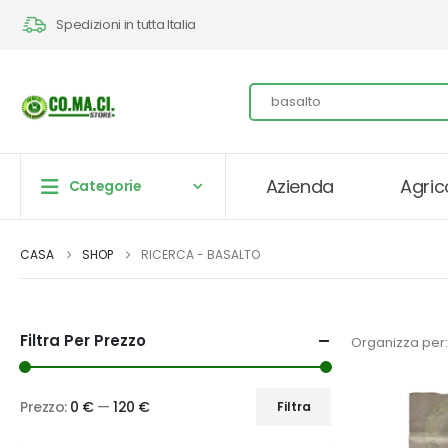
Spedizioni in tutta Italia
Azienda
Agric
Categorie
CASA
SHOP
RICERCA - BASALTO
Filtra Per Prezzo
Organizza per:
Prezzo:
0 €
—
120 €
Filtra
Prezzo
Prezzo
Min
Max