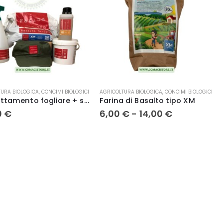
Questo
URA BIOLOGICA
,
CONCIMI BIOLOGICI
AGRICOLTURA BIOLOGICA
,
CONCIMI BIOLOGICI
prodotto
KIT trattamento fogliare + suolo – Farina di Basalto XF/1Kg XM/5Kg FP/0.5Lt
Farina di Basalto tipo XM
ha
Fascia
0
€
6,00
€
-
14,00
€
più
di
prezzo:
varianti.
da
Le
6,00 €
opzioni
a
possono
14,00 €
essere
scelte
nella
pagina
del