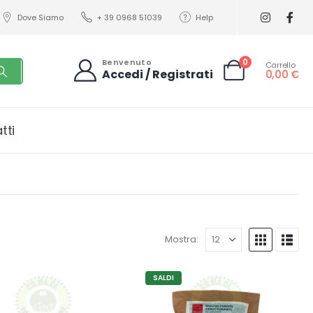
Dove Siamo
+ 39 0968 51039
Help
0
Benvenuto
Carrello
Accedi / Registrati
0,00
€
tti
Mostra:
SALDI