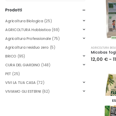
Prodotti
Agricoltura Biologica
(25)
AGRICOLTURA Hobbistica
(69)
Agricoltura Professionale
(75)
Questo
Agricoltura residuo zero
(5)
AGRICOLTURA BIOL
prodotto
BRICO
(95)
ha
12,00
€
-
1
più
CURA DEL GIARDINO
(148)
varianti.
Le
PET
(25)
opzioni
VIVI LA TUA CASA
(72)
possono
essere
VIVIAMO GLI ESTERNI
(62)
scelte
E
nella
pagina
del