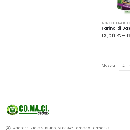
prodotto
Questo
AGRICOLTURA BIOL
prodotto
ha
12,00
€
-
1
più
varianti.
Le
opzioni
possono
Mostra:
essere
scelte
nella
pagina
del
prodotto
Address:
Viale S. Bruno, 51 88046 Lamezia Terme CZ