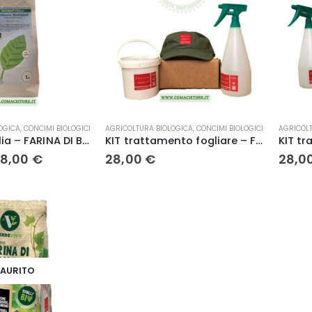
OGICA
,
CONCIMI BIOLOGICI
AGRICOLTURA BIOLOGICA
,
CONCIMI BIOLOGICI
AGRICOLT
Micobas foglia – FARINA DI BASALTO – aumenta la crescita, resistenza e difesa della pianta
KIT trattamento fogliare – Farina di Basalto XF 1Kg
Fascia
18,00
€
28,00
€
28,0
di
prezzo:
da
12,00 €
a
118,00 €
SAURITO