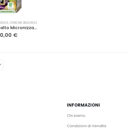
OGICA
,
CONCIMI BIOLOGICI
Farina di Basalto Micronizzata tipo XF
Fascia
10,00
€
di
prezzo:
da
12,00 €
a
110,00 €
INFORMAZIONI
Chi siamo
Condizioni di Vendita